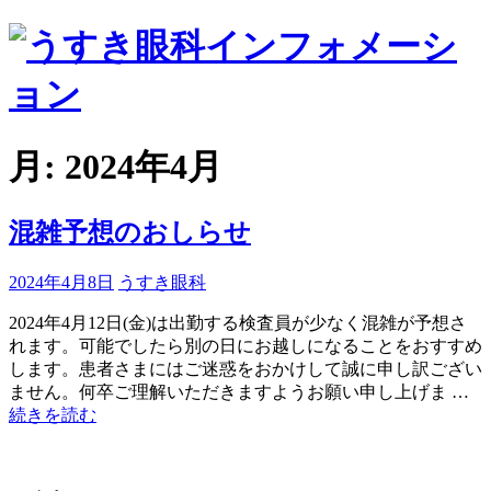
コ
ン
テ
ン
ツ
へ
月:
2024年4月
ス
キ
ッ
混雑予想のおしらせ
プ
投
投
2024年4月8日
うすき眼科
稿
稿
2024年4月12日(金)は出勤する検査員が少なく混雑が予想さ
日
者
れます。可能でしたら別の日にお越しになることをおすすめ
します。患者さまにはご迷惑をおかけして誠に申し訳ござい
“
ません。何卒ご理解いただきますようお願い申し上げま …
雑
続きを読む
予
想
の