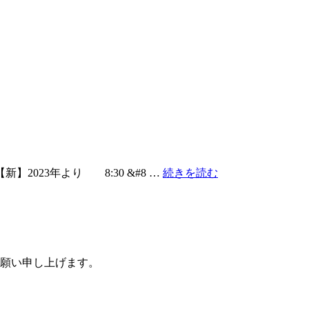
“【重
【新】2023年より 8:30 &#8 …
続きを読む
要】
受
付
時
間
変
お願い申し上げます。
更
の
お