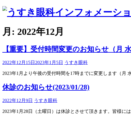
コ
ン
テ
ン
月:
2022年12月
ツ
へ
ス
【重要】受付時間変更のお知らせ（月 水 
キ
ッ
投
投
2022年12月15日
2023年1月5日
うすき眼科
プ
稿
稿
2023年1月より午後の受付時間を17時までに変更します（月 水 木 金 曜
日
者
休診のお知らせ(2023/01/28)
投
投
2022年12月9日
うすき眼科
稿
稿
2023年1月28日（土曜日）は休診とさせて頂きます。皆
日
者