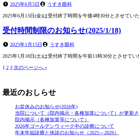
投
投
2025年6月5日
うすき眼科
稿
稿
2025年6月13日(金)は受付終了時間を午後4時30分とさ
日
者
受付時間制限のお知らせ(2025/1/18)
投
投
2025年1月15日
うすき眼科
稿
稿
2025年1月18日(土)は受付終了時間を午前11時30分と
日
者
ペ
ペ
ペ
1
2
3
次のページへ »
投
ー
ー
ー
稿
ジ
ジ
ジ
の
最近のおしらせ
ペ
お盆休みのお知らせ(2026年)
ー
当院について（院内掲示・各種加算について）が更新さ
ジ
院内掲示（各種加算等について）
2026年ゴールデンウィーク中の診療について
送
年末年始診療と休診のお知らせ（2025～2026）
り