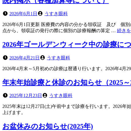
院内掲示（各種加算等について）
(2026
年)”の
投
投
2026年6月1日
うすき眼科
稿
稿
2026年6月1日更新 医療費の内容の分かる領収証 及び 
日
者
“院
点から、領収証の発行の際に個別の診療報酬の算定 …
続きを
内
掲
2026年ゴールデンウィーク中の診療に
示
（各
投
投
2026年4月21日
うすき眼科
種
稿
稿
加
2026年4月末～5月初めの診療は暦通り行います。2026年4
日
者
算
等
年末年始診療と休診のお知らせ（2025～2
に
つ
投
投
2025年12月23日
うすき眼科
い
稿
稿
て）”
2025年末は12月27日(土)午前中まで診療を行います。2026
日
者
上げます。
お盆休みのお知らせ(2025年)