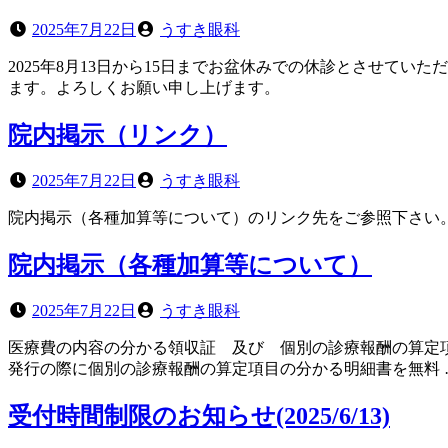
投
投
2025年7月22日
うすき眼科
稿
稿
2025年8月13日から15日までお盆休みでの休診とさせてい
日
者
ます。よろしくお願い申し上げます。
院内掲示（リンク）
投
投
2025年7月22日
うすき眼科
稿
稿
院内掲示（各種加算等について）のリンク先をご参照下さい
日
者
院内掲示（各種加算等について）
投
投
2025年7月22日
うすき眼科
稿
稿
医療費の内容の分かる領収証 及び 個別の診療報酬の算定
日
者
発行の際に個別の診療報酬の算定項目の分かる明細書を無料
受付時間制限のお知らせ(2025/6/13)