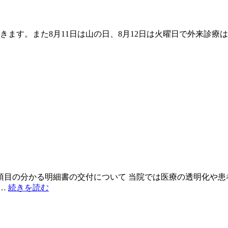
ただきます。また8月11日は山の日、8月12日は火曜日で外来診療
。
項目の分かる明細書の交付について 当院では医療の透明化や患
“院
 …
続きを読む
内
掲
示