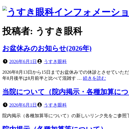
コ
ン
テ
ン
投稿者:
うすき眼科
ツ
へ
ス
お盆休みのお知らせ(2026年)
キ
ッ
投
投
2026年6月1日
うすき眼科
プ
稿
稿
2026年8月13日から15日までお盆休みでの休診とさせてい
日
者
“お
年8月後半は8月前半と比べて混雑す …
続きを読む
盆
休
当院について（院内掲示・各種加算に
み
の
投
投
2026年6月1日
うすき眼科
お
稿
稿
知
院内掲示（各種加算等について）の新しいリンク先をご参照
日
者
ら
せ