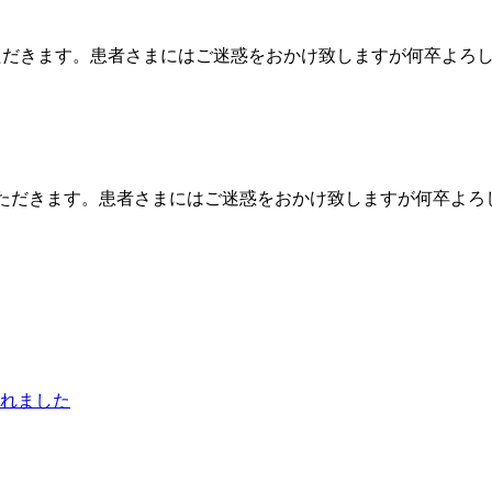
（各
種
加
せていただきます。患者さまにはご迷惑をおかけ致しますが何卒よ
算
等
に
つ
い
て）”の
させていただきます。患者さまにはご迷惑をおかけ致しますが何卒よ
れました