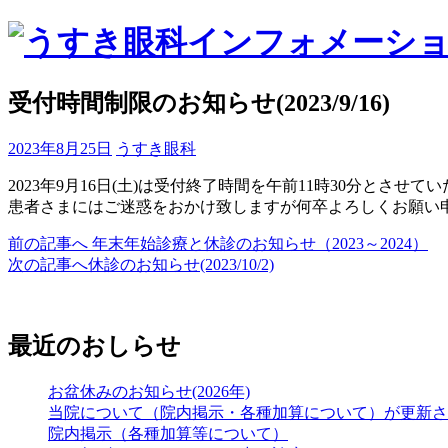
コ
ン
テ
ン
受付時間制限のお知らせ(2023/9/16)
ツ
へ
投
投
2023年8月25日
うすき眼科
ス
稿
稿
キ
2023年9月16日(土)は受付終了時間を午前11時30分とさせて
日
者
ッ
患者さまにはご迷惑をおかけ致しますが何卒よろしくお願い
プ
前の記事へ
年末年始診療と休診のお知らせ（2023～2024）
投
次の記事へ
休診のお知らせ(2023/10/2)
稿
ナ
ビ
最近のおしらせ
ゲ
お盆休みのお知らせ(2026年)
ー
当院について（院内掲示・各種加算について）が更新さ
院内掲示（各種加算等について）
シ