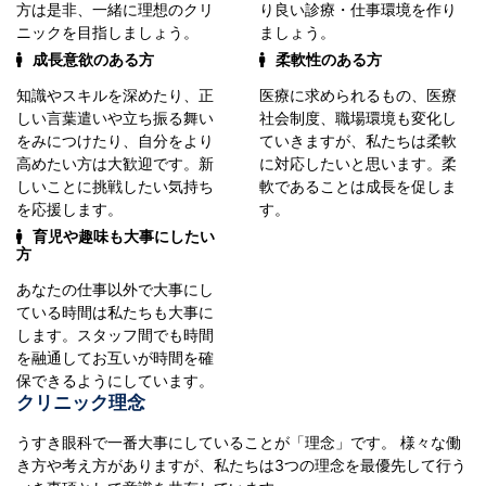
方は是非、一緒に理想のクリ
り良い診療・仕事環境を作り
ニックを目指しましょう。
ましょう。
成長意欲のある方
柔軟性のある方
知識やスキルを深めたり、正
医療に求められるもの、医療
しい言葉遣いや立ち振る舞い
社会制度、職場環境も変化し
をみにつけたり、自分をより
ていきますが、私たちは柔軟
高めたい方は大歓迎です。新
に対応したいと思います。柔
しいことに挑戦したい気持ち
軟であることは成長を促しま
を応援します。
す。
育児や趣味も大事にしたい
方
あなたの仕事以外で大事にし
ている時間は私たちも大事に
します。スタッフ間でも時間
を融通してお互いが時間を確
保できるようにしています。
クリニック理念
うすき眼科で一番大事にしていることが「理念」です。 様々な働
き方や考え方がありますが、私たちは3つの理念を最優先して行う