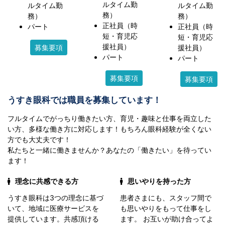
ルタイム勤
ルタイム勤
ルタイム勤
務）
務）
務）
正社員（時
パート
正社員（時
短・育児応
短・育児応
援社員）
募集要項
援社員）
パート
パート
募集要項
募集要項
うすき眼科では職員を募集しています！
フルタイムでがっちり働きたい方、育児・趣味と仕事を両立した
い方、多様な働き方に対応します！もちろん眼科経験が全くない
方でも大丈夫です！
私たちと一緒に働きませんか？あなたの「働きたい」を待ってい
ます！
理念に共感できる方
思いやりを持った方
うすき眼科は3つの理念に基づ
患者さまにも、スタッフ間で
いて、地域に医療サービスを
も思いやりをもって仕事をし
提供しています。共感頂ける
ます。 お互いが助け合ってよ