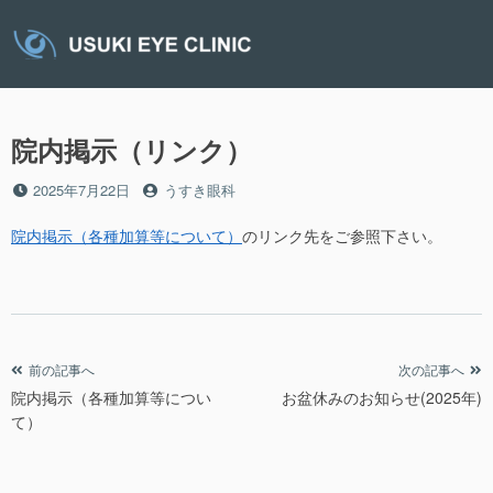
コ
ン
テ
ン
ツ
へ
院内掲示（リンク）
ス
キ
投
投
2025年7月22日
うすき眼科
ッ
稿
稿
プ
日
者
院内掲示（各種加算等について）
のリンク先をご参照下さい。
投
前の記事へ
次の記事へ
院内掲示（各種加算等につい
お盆休みのお知らせ(2025年)
稿
て）
ナ
ビ